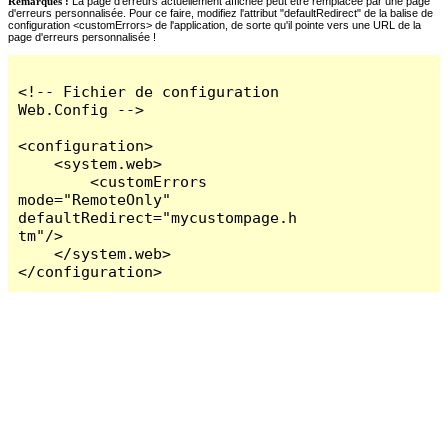
Remarques :
La page d'erreurs actuellement affichée peut être remplacée par une page
d'erreurs personnalisée. Pour ce faire, modifiez l'attribut "defaultRedirect" de la balise de
configuration <customErrors> de l'application, de sorte qu'il pointe vers une URL de la
page d'erreurs personnalisée !
<!-- Fichier de configuration 
Web.Config -->

<configuration>

    <system.web>

        <customErrors 
mode="RemoteOnly" 
defaultRedirect="mycustompage.h
tm"/>

    </system.web>

</configuration>