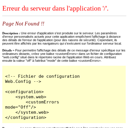
Erreur du serveur dans l'application '/'.
Page Not Found !!
Description :
Une erreur d'application s'est produite sur le serveur. Les paramètres
d'erreur personnalisés actuels pour cette application empêchent l'affichage à distance
des détails de l'erreur de l'application (pour des raisons de sécurité). Cependant, ils
peuvent être affichés par les navigateurs qui s'exécutent sur l'ordinateur serveur local.
Détails =
Pour permettre l'affichage des détails de ce message d'erreur spécifique sur les
ordinateurs distants, créez une balise <customErrors> dans un fichier de configuration
"web.config" situé dans le répertoire racine de l'application Web en cours. Attribuez
ensuite la valeur "off" à l'attribut "mode" de cette balise <customErrors>.
<!-- Fichier de configuration 
Web.Config -->

<configuration>

    <system.web>

        <customErrors 
mode="Off"/>

    </system.web>

</configuration>