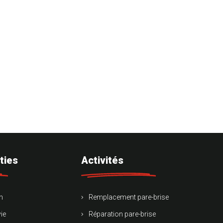
ties
Activités
n
Remplacement pare-brise
ie
Réparation pare-brise